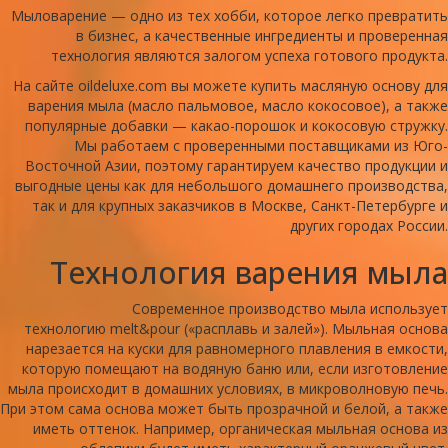
Мыловарение — одно из тех хобби, которое легко превратить
в бизнес, а качественные ингредиенты и проверенная
технология являются залогом успеха готового продукта.
На сайте oildeluxe.com вы можете купить масляную основу для
варения мыла (масло пальмовое, масло кокосовое), а также
популярные добавки — какао-порошок и кокосовую стружку.
Мы работаем с проверенными поставщиками из Юго-
Восточной Азии, поэтому гарантируем качество продукции и
выгодные цены как для небольшого домашнего производства,
так и для крупных заказчиков в Москве, Санкт-Петербурге и
других городах России.
Технология варения мыла
Современное производство мыла использует
технологию melt&pour («расплавь и залей»). Мыльная основа
нарезается на куски для равномерного плавления в емкости,
которую помещают на водяную баню или, если изготовление
мыла происходит в домашних условиях, в микроволновую печь.
При этом сама основа может быть прозрачной и белой, а также
иметь оттенок. Например, органическая мыльная основа из