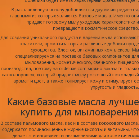
облепихи будет иметь характерный оранжевый цвет.
В расплавленную основу добавляются другие ингредиенты,
главными из которых являются базовые масла. Именно они
придают готовому мылу уходовые характеристики и
превращают в косметическое средство.
Для создания уникального продукта в варении мыла используют
красители, ароматизаторы и различные добавки вроде
сухоцветов, блесток, витаминных комплексов. Мы
специализируемся на поставке базовых компонентов для
мыловарения, косметического, свечного и пищевого
производства, поэтому на oildeluxe.com можно заказать только
какао-порошок, который придает мылу роскошный шоколадный
аромат и цвет, а также тонизирует кожу и стимулирует ее
упругость и гладкость.
Какие базовые масла лучше
купить для мыловарения
В составе пальмового масла, как и в составе кокосового масла,
содержатся полинасыщенные жирные кислоты и витамины, что
делает эти ингредиенты незаменимыми для косметических