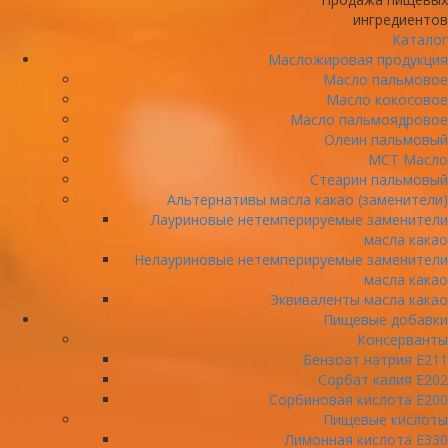
ингредиентов
Каталог
Масложировая продукция
Масло пальмовое
Масло кокосовое
Масло пальмоядровое
Олеин пальмовый
МСТ Масло
Стеарин пальмовый
Альтернативы масла какао (заменители)
Лауриновые нетемперируемые заменители
масла какао
Нелауриновые нетемперируемые заменители
масла какао
Эквиваленты масла какао
Пищевые добавки
Консерванты
Бензоат натрия Е211
Сорбат калия Е202
Сорбиновая кислота Е200
Пищевые кислоты
Лимонная кислота Е330