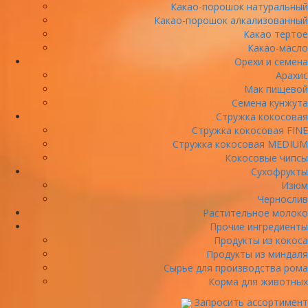
Какао-порошок натуральный
Какао-порошок алкализованный
Какао тертое
Какао-масло
Орехи и семена
Арахис
Мак пищевой
Семена кунжута
Стружка кокосовая
Стружка кокосовая FINE
Стружка кокосовая MEDIUM
Кокосовые чипсы
Сухофрукты
Изюм
Чернослив
Растительное молоко
Прочие ингредиенты
Продукты из кокоса
Продукты из миндаля
Сырье для производства рома
Корма для животных
Запросить ассортимент