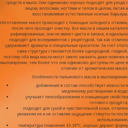
средств и мыла. Они одинаково хорошо подходят для ухода с
лицом, волосами, ногтями и телом в целом, питая и
восстанавливая естественные кожные барьеры.
Изготовление масел происходит с помощью холодного отжима,
после чего проходит очистку. Все масла в нашем каталоге
рафинированные, они не имеют цвета и запаха, и идеально
подходят для экспериментов с рецептурой, так как отлично
удерживают ароматы и специальные красители. За счет этого
сама структура становится более однородной, гладкой,
поэтому оба вида масла могут смело заказать даже новички в
мыловарении, тем более что они одинаково доступны по цене в
отличие от ароматических масел.
Особенности пальмового масла в мыловарении:
добавление в состав способствует вязкости и
медленному растворению в воде;
улучшает пенообразование и очищающие свойства
готового продукта;
подходит для сухой и чувствительной кожи, отлично
увлажняя ее и не оставляя ощущение стянутости после
использования;
температура плавления 33-39°C, хорошо держит форму