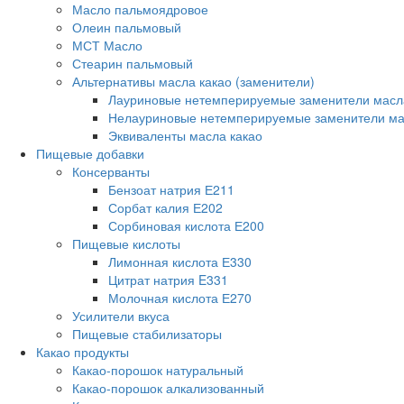
Масло пальмоядровое
Олеин пальмовый
МСТ Масло
Стеарин пальмовый
Альтернативы масла какао (заменители)
Лауриновые нетемперируемые заменители масл
Нелауриновые нетемперируемые заменители ма
Эквиваленты масла какао
Пищевые добавки
Консерванты
Бензоат натрия Е211
Сорбат калия Е202
Сорбиновая кислота Е200
Пищевые кислоты
Лимонная кислота Е330
Цитрат натрия E331
Молочная кислота Е270
Усилители вкуса
Пищевые стабилизаторы
Какао продукты
Какао-порошок натуральный
Какао-порошок алкализованный