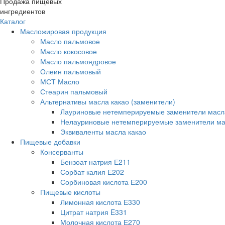
Продажа пищевых
ингредиентов
Каталог
Масложировая продукция
Масло пальмовое
Масло кокосовое
Масло пальмоядровое
Олеин пальмовый
МСТ Масло
Стеарин пальмовый
Альтернативы масла какао (заменители)
Лауриновые нетемперируемые заменители масл
Нелауриновые нетемперируемые заменители ма
Эквиваленты масла какао
Пищевые добавки
Консерванты
Бензоат натрия Е211
Сорбат калия Е202
Сорбиновая кислота Е200
Пищевые кислоты
Лимонная кислота Е330
Цитрат натрия E331
Молочная кислота Е270