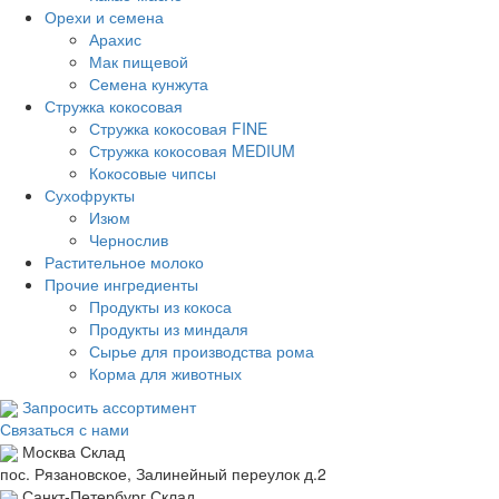
Орехи и семена
Арахис
Мак пищевой
Семена кунжута
Стружка кокосовая
Стружка кокосовая FINE
Стружка кокосовая MEDIUM
Кокосовые чипсы
Сухофрукты
Изюм
Чернослив
Растительное молоко
Прочие ингредиенты
Продукты из кокоса
Продукты из миндаля
Сырье для производства рома
Корма для животных
Запросить ассортимент
Связаться с нами
Москва
Склад
пос. Рязановское, Залинейный переулок д.2
Санкт-Петербург
Склад