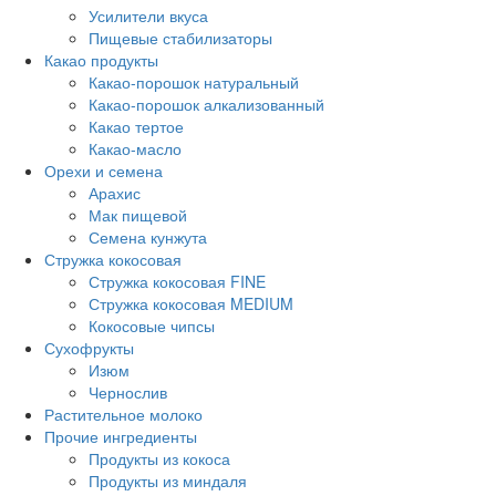
Усилители вкуса
Пищевые стабилизаторы
Какао продукты
Какао-порошок натуральный
Какао-порошок алкализованный
Какао тертое
Какао-масло
Орехи и семена
Арахис
Мак пищевой
Семена кунжута
Стружка кокосовая
Стружка кокосовая FINE
Стружка кокосовая MEDIUM
Кокосовые чипсы
Сухофрукты
Изюм
Чернослив
Растительное молоко
Прочие ингредиенты
Продукты из кокоса
Продукты из миндаля