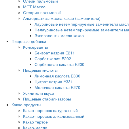
Олеин пальмовый
МСТ Масло
Стеарин пальмовый
Альтернативы масла какао (заменители)
Лауриновые нетемперируемые заменители масл
Нелауриновые нетемперируемые заменители ма
Эквиваленты масла какао
Пищевые добавки
Консерванты
Бензоат натрия Е211
Сорбат калия Е202
Сорбиновая кислота Е200
Пищевые кислоты
Лимонная кислота Е330
Цитрат натрия E331
Молочная кислота Е270
Усилители вкуса
Пищевые стабилизаторы
Какао продукты
Какао-порошок натуральный
Какао-порошок алкализованный
Какао тертое
Какао-масло