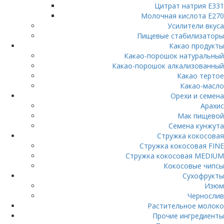
Цитрат натрия E331
Молочная кислота Е270
Усилители вкуса
Пищевые стабилизаторы
Какао продукты
Какао-порошок натуральный
Какао-порошок алкализованный
Какао тертое
Какао-масло
Орехи и семена
Арахис
Мак пищевой
Семена кунжута
Стружка кокосовая
Стружка кокосовая FINE
Стружка кокосовая MEDIUM
Кокосовые чипсы
Сухофрукты
Изюм
Чернослив
Растительное молоко
Прочие ингредиенты