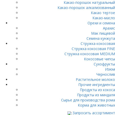
Какао-порошок натуральный
Какао-порошок алкализованный
Какао тертое
Какао-масло
Орехи и семена
Арахис
Мак пищевой
Семена кунжута
Стружка кокосовая
Стружка кокосовая FINE
Стружка кокосовая MEDIUM
Кокосовые чипсы
Сухофрукты
Изюм
Чернослив
Растительное молоко
Прочие ингредиенты
Продукты из кокоса
Продукты из миндаля
Сырье для производства рома
Корма для животных
Запросить ассортимент