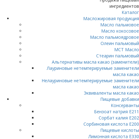
ингредиентов
Каталог
Масложировая продукция
Масло пальмовое
Масло кокосовое
Масло пальмоядровое
Олеин пальмовый
МСТ Масло
Стеарин пальмовый
Альтернативы масла какао (заменители)
Лауриновые нетемперируемые заменители
масла какао
Нелауриновые нетемперируемые заменители
масла какао
Эквиваленты масла какао
Пищевые добавки
Консерванты
Бензоат натрия Е211
Сорбат калия Е202
Сорбиновая кислота Е200
Пищевые кислоты
Лимонная кислота Е330