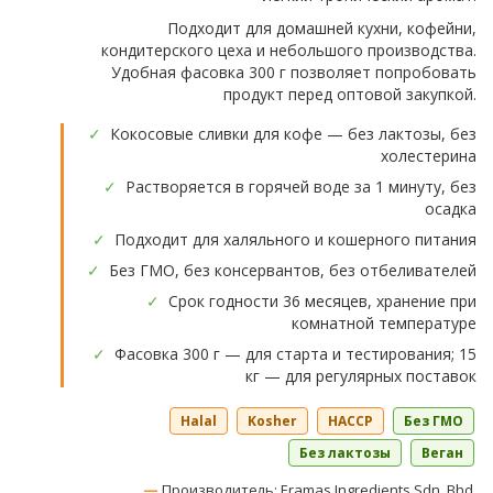
Подходит для домашней кухни, кофейни,
кондитерского цеха и небольшого производства.
Удобная фасовка 300 г позволяет попробовать
продукт перед оптовой закупкой.
✓
Кокосовые сливки для кофе — без лактозы, без
холестерина
✓
Растворяется в горячей воде за 1 минуту, без
осадка
✓
Подходит для халяльного и кошерного питания
✓
Без ГМО, без консервантов, без отбеливателей
✓
Срок годности 36 месяцев, хранение при
комнатной температуре
✓
Фасовка 300 г — для старта и тестирования; 15
кг — для регулярных поставок
Halal
Kosher
HACCP
Без ГМО
Без лактозы
Веган
—
Производитель: Eramas Ingredients Sdn. Bhd.