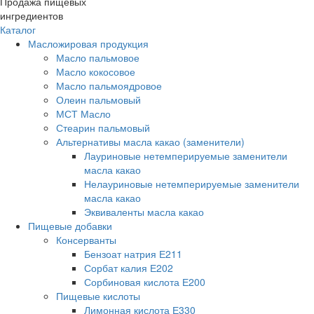
Продажа пищевых
ингредиентов
Каталог
Масложировая продукция
Масло пальмовое
Масло кокосовое
Масло пальмоядровое
Олеин пальмовый
МСТ Масло
Стеарин пальмовый
Альтернативы масла какао (заменители)
Лауриновые нетемперируемые заменители
масла какао
Нелауриновые нетемперируемые заменители
масла какао
Эквиваленты масла какао
Пищевые добавки
Консерванты
Бензоат натрия Е211
Сорбат калия Е202
Сорбиновая кислота Е200
Пищевые кислоты
Лимонная кислота Е330