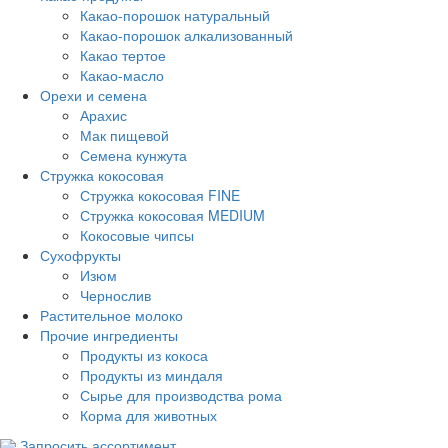
Какао-порошок натуральный
Какао-порошок алкализованный
Какао тертое
Какао-масло
Орехи и семена
Арахис
Мак пищевой
Семена кунжута
Стружка кокосовая
Стружка кокосовая FINE
Стружка кокосовая MEDIUM
Кокосовые чипсы
Сухофрукты
Изюм
Чернослив
Растительное молоко
Прочие ингредиенты
Продукты из кокоса
Продукты из миндаля
Сырье для производства рома
Корма для животных
Запросить ассортимент