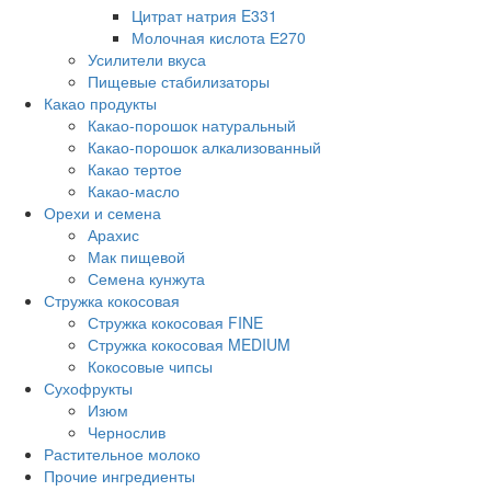
Цитрат натрия E331
Молочная кислота Е270
Усилители вкуса
Пищевые стабилизаторы
Какао продукты
Какао-порошок натуральный
Какао-порошок алкализованный
Какао тертое
Какао-масло
Орехи и семена
Арахис
Мак пищевой
Семена кунжута
Стружка кокосовая
Стружка кокосовая FINE
Стружка кокосовая MEDIUM
Кокосовые чипсы
Сухофрукты
Изюм
Чернослив
Растительное молоко
Прочие ингредиенты