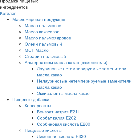
Продажа пищевых
ингредиентов
Каталог
Масложировая продукция
Масло пальмовое
Масло кокосовое
Масло пальмоядровое
Олеин пальмовый
МСТ Масло
Стеарин пальмовый
Альтернативы масла какао (заменители)
Лауриновые нетемперируемые заменители
масла какао
Нелауриновые нетемперируемые заменители
масла какао
Эквиваленты масла какао
Пищевые добавки
Консерванты
Бензоат натрия Е211
Сорбат калия Е202
Сорбиновая кислота Е200
Пищевые кислоты
Лимонная кислота Е330