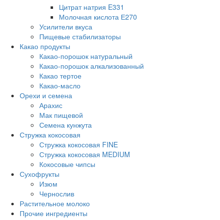
Цитрат натрия E331
Молочная кислота Е270
Усилители вкуса
Пищевые стабилизаторы
Какао продукты
Какао-порошок натуральный
Какао-порошок алкализованный
Какао тертое
Какао-масло
Орехи и семена
Арахис
Мак пищевой
Семена кунжута
Стружка кокосовая
Стружка кокосовая FINE
Стружка кокосовая MEDIUM
Кокосовые чипсы
Сухофрукты
Изюм
Чернослив
Растительное молоко
Прочие ингредиенты