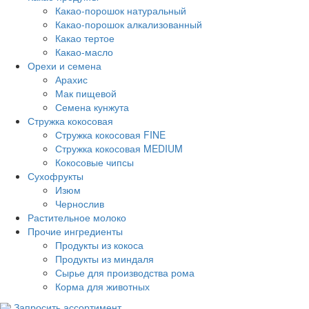
Какао-порошок натуральный
Какао-порошок алкализованный
Какао тертое
Какао-масло
Орехи и семена
Арахис
Мак пищевой
Семена кунжута
Стружка кокосовая
Стружка кокосовая FINE
Стружка кокосовая MEDIUM
Кокосовые чипсы
Сухофрукты
Изюм
Чернослив
Растительное молоко
Прочие ингредиенты
Продукты из кокоса
Продукты из миндаля
Сырье для производства рома
Корма для животных
Запросить ассортимент