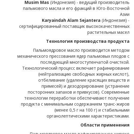
Musim Mas
(Индонезия) - ведущий производитель
пальмового масла и его фракций в Юго-Восточной
Азии
Karyaindah Alam Sejantera
(Индонезия) -
сертифицированный поставщик высококачественных
растительных масел
Технология производства продукта
Пальмоядровое масло производится методом
механического прессования ядер пальмовых плодов с
последующей многоступенчатой очисткой.
Технологический процесс включает рафинирование
(нейтрализацию свободных жирных кислот),
отбеливание (удаление красящих веществ и
примесей) и дезодорирование (устранение
посторонних запахов и привкусов). Современные
технологии переработки обеспечивают получение
продукта с минимальным содержанием транс-жиров
(менее 0,5 г на 100 г) и стабильными
органолептическими характеристиками.
Области применения
Пальмоядровое масло рафинированное широко