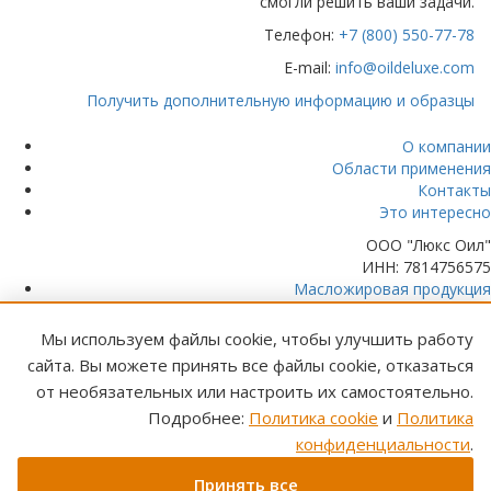
смогли решить ваши задачи.
Телефон:
+7 (800) 550-77-78
E-mail:
info@oildeluxe.com
Получить дополнительную информацию и образцы
О компании
Области применения
Контакты
Это интересно
ООО "Люкс Оил"
ИНН: 7814756575
Масложировая продукция
Какао продукты
Пищевые добавки
Мы используем файлы cookie, чтобы улучшить работу
сайта. Вы можете принять все файлы cookie, отказаться
Орехи и семена
Растительное молоко
от необязательных или настроить их самостоятельно.
Стружка кокосовая
Подробнее:
Политика cookie
и
Политика
Сухофрукты
конфиденциальности
.
По всей России
Принять все
+7 (812) 610-60-70
+7 (800) 550-77-78
Связаться с нами