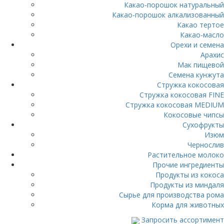
Какао-порошок натуральный
Какао-порошок алкализованный
Какао тертое
Какао-масло
Орехи и семена
Арахис
Мак пищевой
Семена кунжута
Стружка кокосовая
Стружка кокосовая FINE
Стружка кокосовая MEDIUM
Кокосовые чипсы
Сухофрукты
Изюм
Чернослив
Растительное молоко
Прочие ингредиенты
Продукты из кокоса
Продукты из миндаля
Сырье для производства рома
Корма для животных
Запросить ассортимент