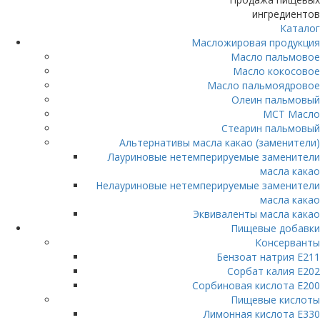
ингредиентов
Каталог
Масложировая продукция
Масло пальмовое
Масло кокосовое
Масло пальмоядровое
Олеин пальмовый
МСТ Масло
Стеарин пальмовый
Альтернативы масла какао (заменители)
Лауриновые нетемперируемые заменители
масла какао
Нелауриновые нетемперируемые заменители
масла какао
Эквиваленты масла какао
Пищевые добавки
Консерванты
Бензоат натрия Е211
Сорбат калия Е202
Сорбиновая кислота Е200
Пищевые кислоты
Лимонная кислота Е330