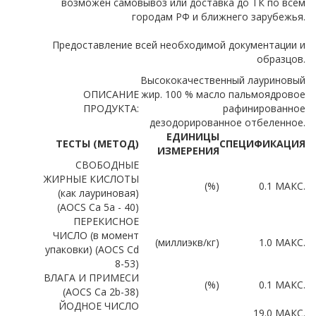
возможен самовывоз или доставка до ТК по всем
городам РФ и ближнего зарубежья.
Предоставление всей необходимой документации и
образцов.
Высококачественный лауриновый
ОПИСАНИЕ
жир. 100 % масло пальмоядровое
ПРОДУКТА:
рафинированное
дезодорированное отбеленное.
ЕДИНИЦЫ
ТЕСТЫ (МЕТОД)
СПЕЦИФИКАЦИЯ
ИЗМЕРЕНИЯ
СВОБОДНЫЕ
ЖИРНЫЕ КИСЛОТЫ
(%)
0.1 MАКС.
(как лауриновая)
(AOCS Ca 5а - 40)
ПЕРЕКИСНОЕ
ЧИСЛО (в момент
(миллиэкв/кг)
1.0 МАКС.
упаковки) (AOCS Cd
8-53)
ВЛАГА И ПРИМЕСИ
(%)
0.1 МАКС.
(AOCS Ca 2b-38)
ЙОДНОЕ ЧИСЛО
19.0 МАКС.