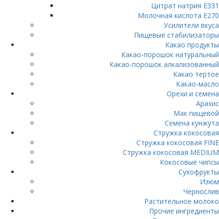
Цитрат натрия E331
Молочная кислота Е270
Усилители вкуса
Пищевые стабилизаторы
Какао продукты
Какао-порошок натуральный
Какао-порошок алкализованный
Какао тертое
Какао-масло
Орехи и семена
Арахис
Мак пищевой
Семена кунжута
Стружка кокосовая
Стружка кокосовая FINE
Стружка кокосовая MEDIUM
Кокосовые чипсы
Сухофрукты
Изюм
Чернослив
Растительное молоко
Прочие ингредиенты